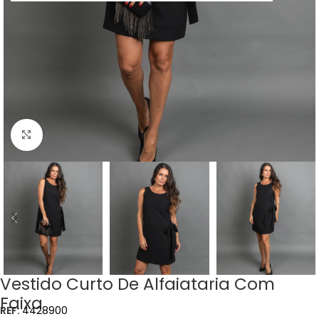
Clique para ampliar
Vestido Curto De Alfaiataria Com
Faixa
REF:
4428900