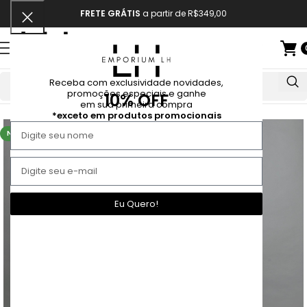
FRETE GRÁTIS
a partir de R$349,00
Receba com exclusividade novidades,
promoções especiais e ganhe
10% OFF
Início
Vestido
em sua primeira compra
*exceto em produtos promocionais
NOVO
Eu Quero!