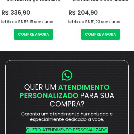
R$
336,90
R$
204,90
6x de
R$
56,15
sem juros
4x de
R$
51,23
sem juros
COMPRE AGORA
COMPRE AGORA
QUER UM
ATENDIMENTO
PERSONALIZADO
PARA SUA
COMPRA?
Garanta um atendimento humanizado e
especialmente dedicado a você.
QUERO ATENDIMENTO PERSONALIZADO