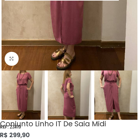
Clique para ampliar
Conjunto Linho IT De Saia Midi
REF:
231119
R$
299,90