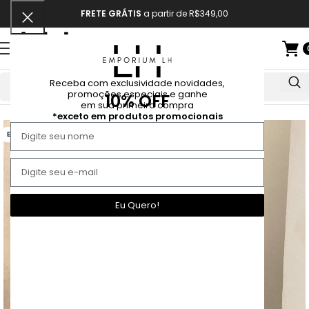
FRETE GRÁTIS
a partir de R$349,00
Receba com exclusividade novidades,
promoções especiais e ganhe
10% OFF
Início
Conjunto
em sua primeira compra
*exceto em produtos promocionais
ESGOTADO
Eu Quero!