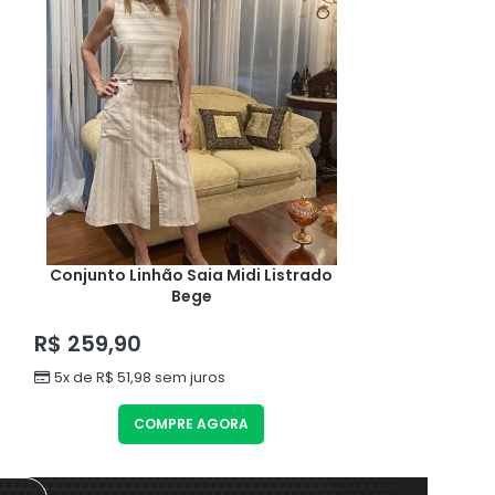
Conjunto Linhão Saia Midi Listrado
Conjunto Airf
Bege
E
R$
259,90
R$
309,90
5x de
R$
51,98
sem juros
6x de
R$
51,65
COMPRE AGORA
CO