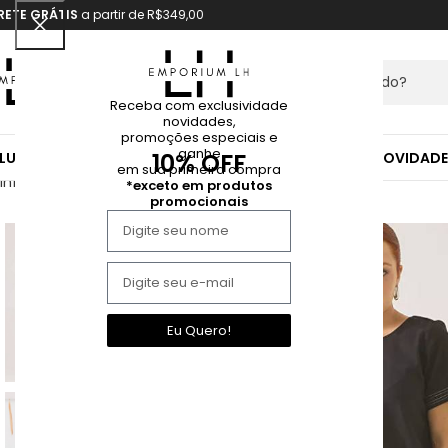
RETE GRÁTIS
a partir de R$349,00
Receba com exclusividade
novidades,
promoções especiais e
ganhe
10% OFF
LUSA
CALÇA
CASACO
CONJUNTO
SAIA
SHORT
VESTIDO
NOVIDADE
em sua primeira compra
Início
Conjunto
Conjunto Helena de viscose preto
*exceto em produtos
promocionais
ESGOTADO
Eu Quero!