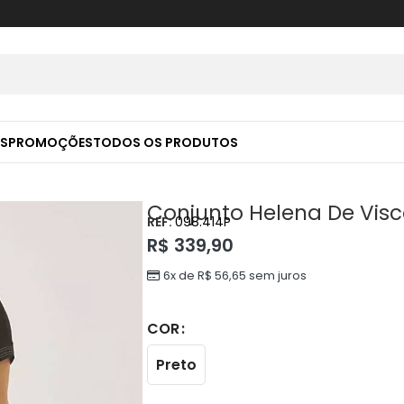
S
PROMOÇÕES
TODOS OS PRODUTOS
Conjunto Helena De Visc
REF:
098.414P
R$
339,90
6x de
R$
56,65
sem juros
COR
Preto