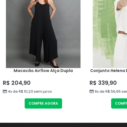
Macacão Airflow Alça Dupla
Conjunto Helena 
R$
204,90
R$
339,90
4x de
R$
51,23
sem juros
6x de
R$
56,65
sem
COMPRE AGORA
COMP