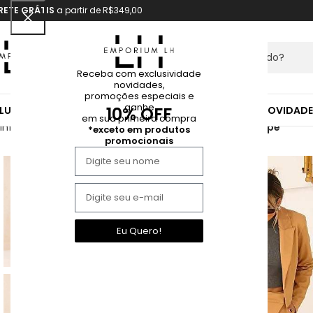
RETE GRÁTIS
a partir de R$349,00
Receba com exclusividade
novidades,
promoções especiais e
ganhe
10% OFF
LUSA
CALÇA
CASACO
CONJUNTO
SAIA
SHORT
VESTIDO
NOVIDADE
em sua primeira compra
Início
Calça
Calça alfaiataria comfy modelo envelope
*exceto em produtos
promocionais
Eu Quero!