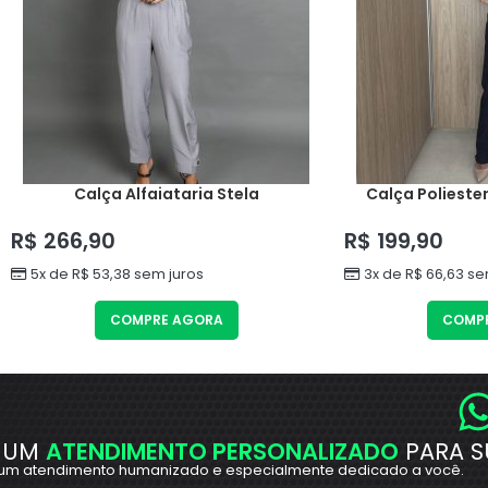
Calça Alfaiataria Stela
Calça Poliester
R$
266,90
R$
199,90
5x de
R$
53,38
sem juros
3x de
R$
66,63
sem
COMPRE AGORA
COMP
 UM
ATENDIMENTO PERSONALIZADO
PARA S
um atendimento humanizado e especialmente dedicado a você.