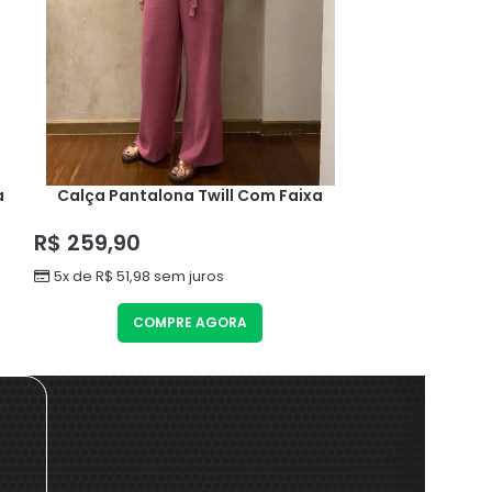
a
Calça Pantalona Twill Com Faixa
Calça Pantac
R$
259,90
R$
199,90
5x de
R$
51,98
sem juros
3x de
R$
66,63
COMPRE AGORA
CO