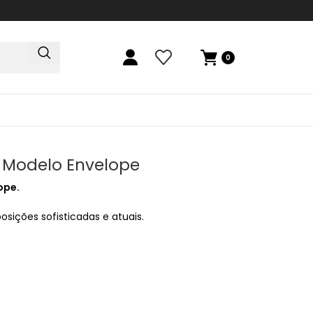
0
y Modelo Envelope
ope.
sições sofisticadas e atuais.