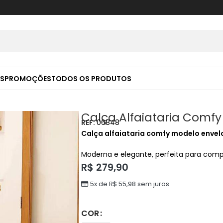
S
PROMOÇÕES
TODOS OS PRODUTOS
Calça Alfaiataria Comf
REF:
06848
Calça alfaiataria comfy modelo envel
Moderna e elegante, perfeita para compo
R$
279,90
5x de
R$
55,98
sem juros
COR