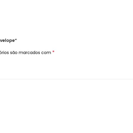
nvelope”
*
órios são marcados com