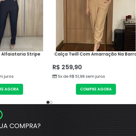
 Alfaiataria Stripe
Calça Twill Com Amarração Na Barr
R$
259,90
 juros
5x de
R$
51,98
sem juros
RE AGORA
COMPRE AGORA
UA COMPRA?